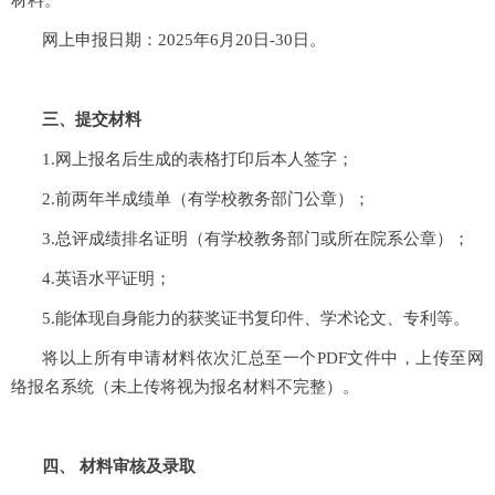
网上申报日期：
2025
年
6
月
20
日
-3
0
日。
三、提交材料
1.
网上报名后生成的表格打印后本人签字；
2.
前两年半成绩单（有学校教务部门公章）；
3.
总评成绩排名证明（有学校教务部门或所在院系公章）；
4.
英语水平证明；
5.
能体现自身能力的获奖证书复印件、学术论文、专利等。
将以上所有申请材料依次汇总至一个
PDF
文件中，上传至网
络报名系统（未上传将视为报名材料不完整）。
四、
材料审核及录取