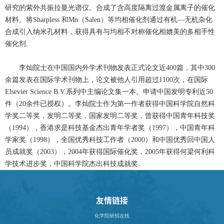
研究的紫外共振拉曼光谱仪。合成了含高度隔离过渡金属离子的催化
材料。将Sharpless 和Mn（Salen）等均相催化剂通过有机—无机杂化
合成引入纳米孔材料，获得具有与均相不对称催化相媲美的多相手性
催化剂.
李灿院士在中国国内外学术刊物发表正式论文近400篇，其中300
余篇发表在国际学术刊物上，论文被他人引用超过1100次，在国际
Elsevier Science B.V.系列中主编论文集一本。申请中国发明专利近50
件（20余件已授权）。李灿院士作为第一作者获得中国科学院自然科
学奖二等奖，发明二等奖，国家发明二等奖，曾获得中国青年科技奖
（1994），香港求是科技基金杰出青年学者奖（1997），中国青年科
学家奖（1998），全国优秀科技工作者（2000）和中国优秀回中国人
员成就奖（2003），2004年获得国际催化奖，2005年获得何梁何利科
学技术进步奖，中国科学院杰出科技成就奖.
友情链接
化学院研招在线