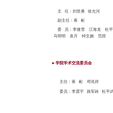
主 任：刘世勇 徐允河
副主任：
蒋 彬
委 员：
李微雪 江海龙 杜
马明明 袁月
钟文婉 范煜
►学院学术交流委员会
主任：
蒋 彬 邓兆祥
委员：李震宇 路军岭 杜平武