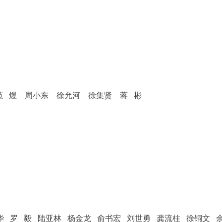
范 煜
周小东
徐允河
徐集贤
蒋 彬
 罗 毅 陆亚林 杨金龙 俞书宏 刘世勇 龚流柱 徐铜文 