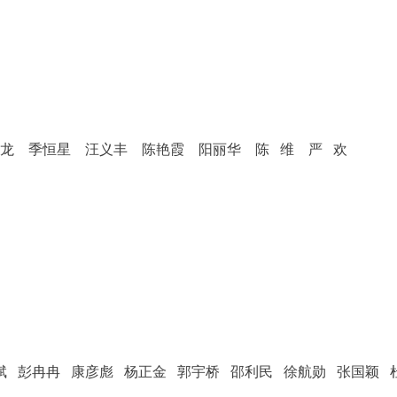
海龙 季恒星 汪义丰 陈艳霞 阳丽华 陈 维 严 欢
 彭冉冉 康彦彪 杨正金 郭宇桥 邵利民 徐航勋 张国颖 