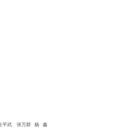
杜平武 张万群 杨 鑫