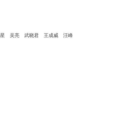
恒星 吴亮 武晓君 王成威 汪峰