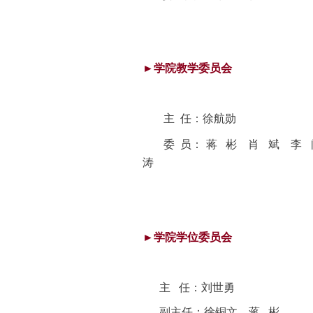
►学院教学委员会
主 任：
徐航勋
委 员：
蒋 彬 肖 斌 李
涛
►学院学位委员会
主
任：刘世勇
副主任：
徐铜文 蒋 彬