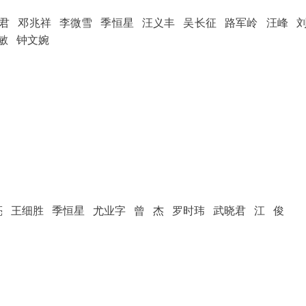
君 邓兆祥 李微雪 季恒星 汪义丰 吴长征 路军岭 汪峰 
敏 钟文婉
亮 王细胜 季恒星 尤业字 曾 杰
罗时玮 武
晓君 江 俊