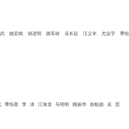
平武 姚宏斌 胡进明 路军岭 吴长征
汪义丰 尤业字 季
 季恒星 李 涛 江海龙 马明明 顾振华 徐航勋 吴 思