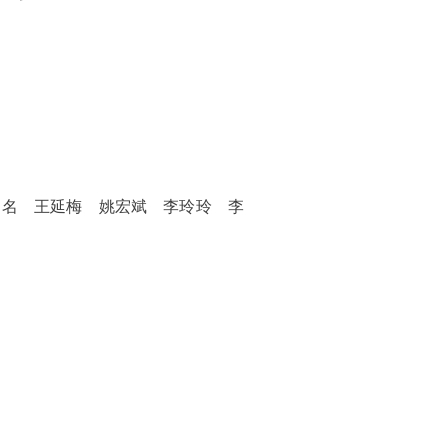
功名 王延梅 姚宏斌 李玲玲 李