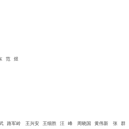
东 范 煜
武 路军岭 王兴安 王细胜 汪 峰 周晓国 黄伟新
张 群