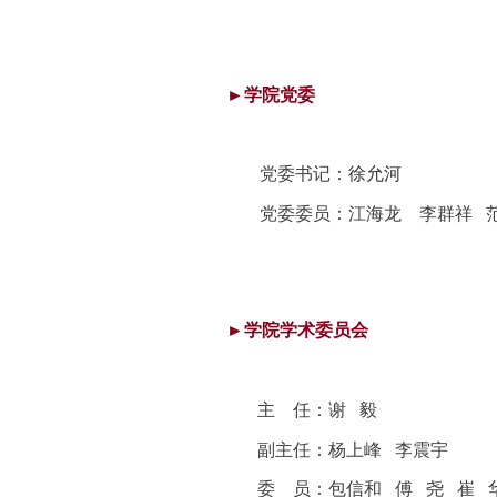
►学院党委
党委书记：
徐允河
党委委员：江海龙
李群祥
►学院学术委员会
主 任：
谢 毅
副主任：
杨上峰 李震宇
委 员：
包信和
傅 尧
崔 华