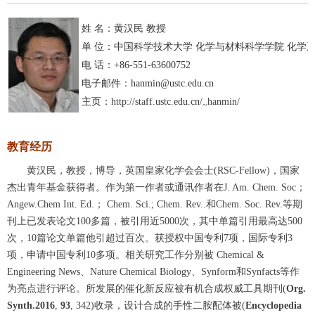
姓 名：黄汉民 教授
单 位：中国科学技术大学 化学与材料科学学院 化学
电 话：
+86-551-63600752
电子邮件：
hanmin@ustc.edu.cn
主页：
http://staff.ustc.edu.cn/
hanmin/
~
教育经历
黄汉民，教授，博导，英国皇家化学会会士
(RSC-Fellow)
，国家
杰出青年基金获得者。作为第一作者或通讯作者在
J. Am. Chem. Soc
；
Angew.Chem Int. Ed.
；
Chem. Sci.; Chem. Rev..
和
Chem. Soc. Rev.
等期
刊上已发表论文
100
多篇，被引用近
5000
次
，其中单篇
引用最高达
500
次，
10
篇论文单篇他引超过百次。获
授权中国专利
7
项
，
国际专利
3
项
，
申请中国专利
10
多项。相关研究工作分别被
Chemical &
Engineering News
、
Nature Chemical Biology
、
Synform
和
Synfacts
等作
为亮点进行评论
。
所发展的催化新反应被有机合成权威工具期刊
(
Org.
Synth.
2016
,
93
, 342)
收录，设计合成的手性二胺配体被
(
Encyclopedia