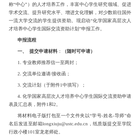
称“中心”）的人才培养工作，丰富中心学生研究领域、促进
学术交流、提升研究水平、增进文化理解，对少数前往国外
一流大学交流的学生提供资助。现启动
“
化学国家高层次人
才培养中心学生国际交流资助计划
”
申报工作。
申报流程
一、
提交申请材料
：
（随时可申请）
1.
专业教师推荐信一至两封；
2.
交流单位邀请
/
接收函；
3.
交流计划（于附件
1
中填写）；
4.
化学国家高层次人才培养中心学生国际交流资助申请
表及汇总表，附件
1
和
2
。
将材料电子版打包至一个文件夹以“学号
-
姓名
-
导师”命
名后发送至邮箱
longxiuju@ustc.edu.cn
，纸质版提交至学院
行政小楼
101
室龙老师处。