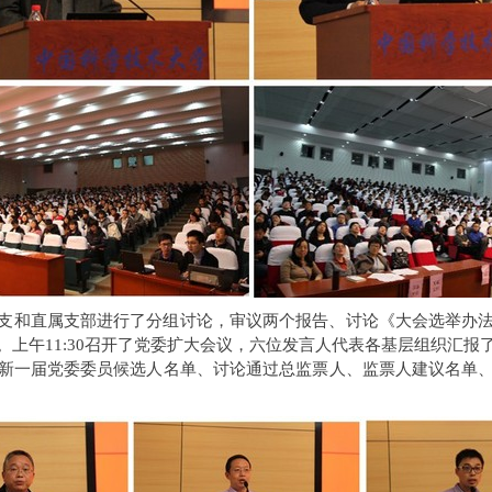
支和直属支部进行了分组讨论，审议两个报告、讨论《大会选举办
。上午11:30召开了党委扩大会议，六位发言人代表各基层组织汇报
新一届党委委员候选人名单、讨论通过总监票人、监票人建议名单