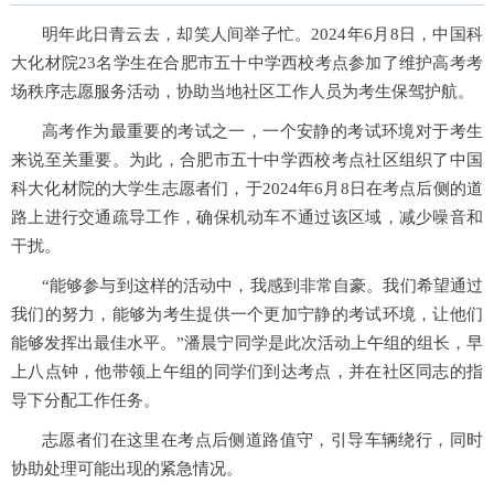
明年此日青云去，却笑人间举子忙。
2024
年
6
月
8
日，中国科
大化材院
23
名学生在合肥市五十中学西校考点参加了维护高考考
场秩序志愿服务活动，协助当地社区工作人员为考生保驾护航。
高考作为最重要的考试之一，一个安静的考试环境对于考生
来说至关重要。为此，合肥市五十中学西校考点社区组织了中国
科大化材院的大学生志愿者们，于
2024
年
6
月
8
日在考点后侧的道
路上进行交通疏导工作，确保机动车不通过该区域，减少噪音和
干扰。
“能够参与到这样的活动中，我感到非常自豪。我们希望通过
我们的努力，能够为考生提供一个更加宁静的考试环境，让他们
能够发挥出最佳水平。”潘晨宁同学是此次活动上午组的组长，早
上八点钟，他带领上午组的同学们到达考点，并在社区同志的指
导下分配工作任务。
志愿者们在这里在考点后侧道路值守，引导车辆绕行，同时
协助处理可能出现的紧急情况。