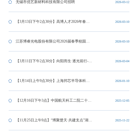
无锡市优艺新材料科技有限公司招聘
2026-03-12
【3月13日下午2点30分】高博人才2026年春
2026-03-10
季“新质引擎 智领未来”双选会（博士、博士后
江苏博睿光电股份有限公司2026届春季校园招
2026-03-10
专场 52家单位）
聘
【3月11日下午2点30分】向阳而生·逐光前行-东
2026-03-04
阳光集团宣讲会
【1月14日上午9点30分】上海邦芯半导体科技
2026-01-10
有限公司招聘会
【12月16日下午3点】中国航天科工二院二十五
2025-12-05
所-2026届校园招聘宣讲会
【11月25日上午9点】“博聚楚天·共建支点”湖北
2025-11-22