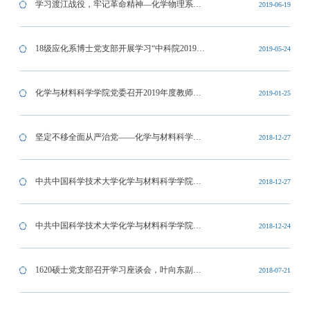
——化学与材料科学学院开展主题教育专题党
学习渡江战役，牢记革命精神—化学物理系本
2019-06-19
课
科生党支部主题党日活动
18级应化系博士党支部开展学习“中科院2019年
2019-05-24
度工作会议”精神活动
化学与材料科学学院党委召开2019年度教师座
2019-01-25
谈会
坚定不移全面从严治党——化学与材料科学学
2018-12-27
院院与人文学院联合举办党课
中共中国科学技术大学化学与材料科学学院应
2018-12-27
用化学系总支党员大会顺利召开
中共中国科学技术大学化学与材料科学学院委
2018-12-24
员会党员大会顺利召开
1620硕士党支部召开学习座谈会，叶向东副书
2018-07-21