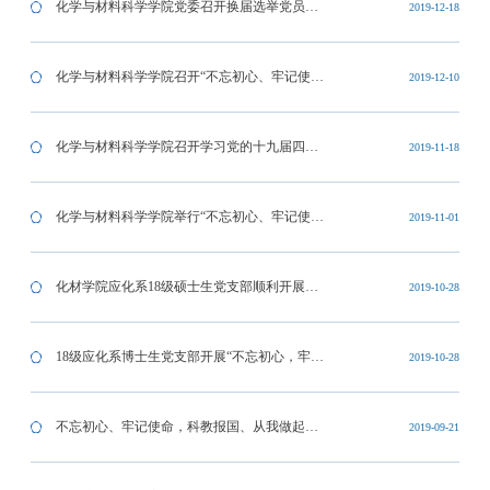
化学与材料科学学院党委召开换届选举党员大
2019-12-18
会
化学与材料科学学院召开“不忘初心、牢记使
2019-12-10
命”主题教育 中层领导班子专题民主生活会
化学与材料科学学院召开学习党的十九届四中
2019-11-18
全会精神和习近平总书记致中国科学院建院70
化学与材料科学学院举行“不忘初心、牢记使
2019-11-01
周年贺信专题学习会
命”专题党课
化材学院应化系18级硕士生党支部顺利开展
2019-10-28
以“不忘初心 牢记使命”为主题的专题党课
18级应化系博士生党支部开展“不忘初心，牢记
2019-10-28
使命”主题学习活动
不忘初心、牢记使命，科教报国、从我做起！
2019-09-21